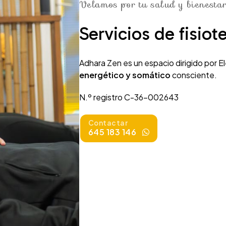
Velamos por tu salud y bienesta
Servicios de fisiot
Adhara Zen es un espacio dirigido por E
energético y somático
consciente.
N.º registro C-36-002643
Contactar
645 183 146